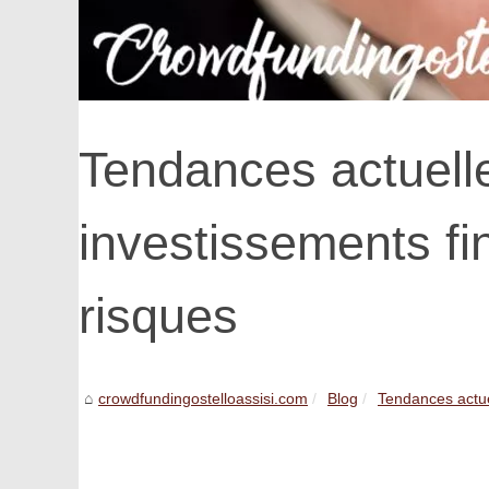
Tendances actuell
investissements fin
risques
crowdfundingostelloassisi.com
Blog
Tendances actue