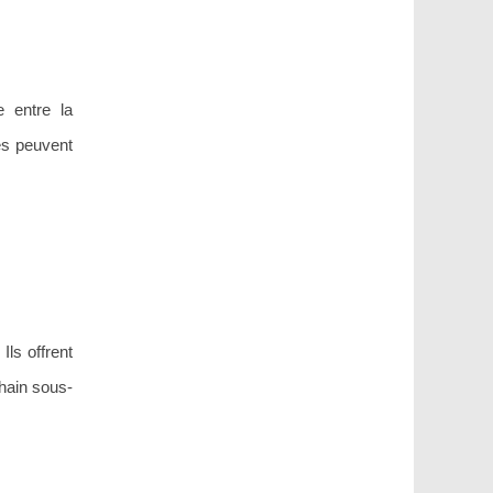
e entre la
xes peuvent
ls offrent
chain sous-