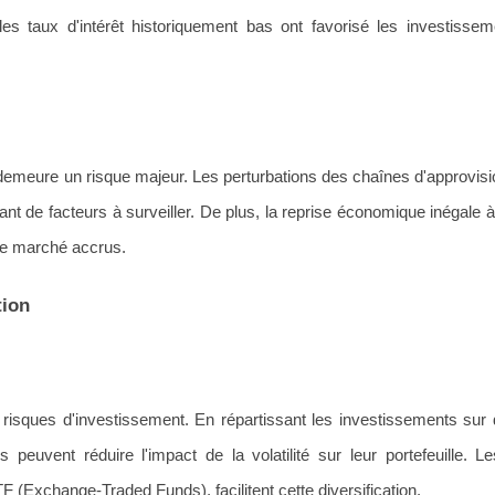
 les taux d'intérêt historiquement bas ont favorisé les investisse
 demeure un risque majeur. Les perturbations des chaînes d'approvis
tant de facteurs à surveiller. De plus, la reprise économique inégale à
de marché accrus.
tion
s risques d'investissement. En répartissant les investissements sur 
s peuvent réduire l'impact de la volatilité sur leur portefeuille. L
F (Exchange-Traded Funds), facilitent cette diversification.