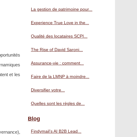
La gestion de patrimoine pour...
Experience True Love in the...
Qualité des locataires SCPI...
The Rise of David Saroni...
portunités
Assurance-vie : comment...
dynamiques
tent et les
Faire de la LMNP à moindre...
Diversifier votre...
Quelles sont les règles de...
Blog
Findymail’s AI B2B Lead...
vernance),