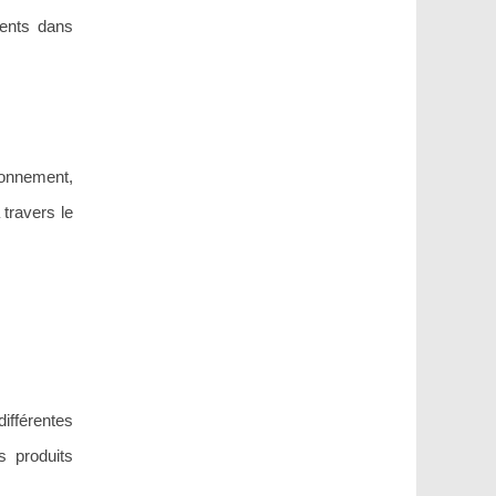
ments dans
ionnement,
 travers le
différentes
es produits